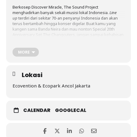
Berkosep Discover Miracle, The Sound Project
menghadirkan banyak sekali musisi lokal Indonesia.
Line
up
terdiri dari sekitar 70-an penyanyi Indonesia dan akan
terus bertambah hingga konser digelar. Buat kamu yang
kangen sama Banda Neira dan mau nonton Special 20th
Anniversary Set The Changcuters, jangan sampai kehabisan
tiket. Ada juga Alexa, Baale, Dewa 19 feat Virzha, Efek Rumah
Kaca x Barasuara, JKT 48, Juicy Luicy, Pamungkas, Sore x Bilal
Indra Jaya, Wingky Wiryawan x Whisnu Santika, dan banyak
MORE
lagi.
Lokasi
Ecovention & Ecopark Ancol Jakarta
CALENDAR
GOOGLECAL