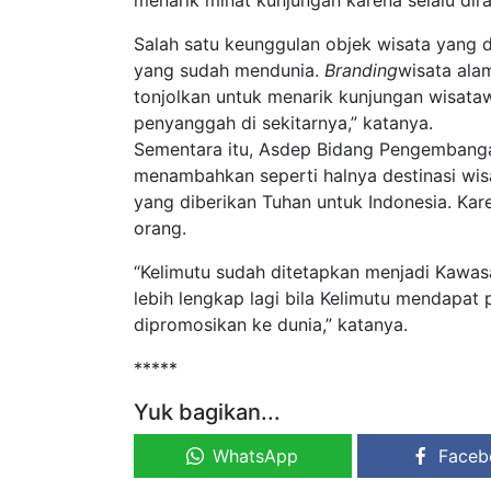
menarik minat kunjungan karena selalu di
Salah satu keunggulan objek wisata yang d
yang sudah mendunia.
Branding
wisata alam
tonjolkan untuk menarik kunjungan wisatawa
penyanggah di sekitarnya,” katanya.
Sementara itu, Asdep Bidang Pengembangan
menambahkan seperti halnya destinasi wis
yang diberikan Tuhan untuk Indonesia. Kar
orang.
“Kelimutu sudah ditetapkan menjadi Kawas
lebih lengkap lagi bila Kelimutu mendapat
dipromosikan ke dunia,” katanya.
*****
Yuk bagikan...
WhatsApp
Faceb