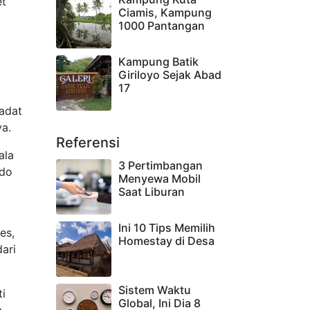
et
Ciamis, Kampung
1000 Pantangan
Kampung Batik
Giriloyo Sejak Abad
17
 adat
ya.
Referensi
ala
3 Pertimbangan
odo
Menyewa Mobil
Saat Liburan
Ini 10 Tips Memilih
es,
Homestay di Desa
ari
Sistem Waktu
ti
Global, Ini Dia 8