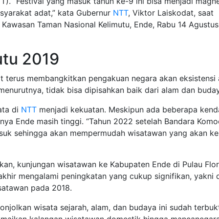
T). “Festival yang masuk tahun ke-9 ini bisa menjadi magn
yarakat adat,” kata Gubernur
NTT
, Viktor Laiskodat, saat
i Kawasan Taman Nasional Kelimutu, Ende, Rabu 14 Agustus
utu 2019
pat terus membangkitkan pengakuan negara akan eksistensi
enurutnya, tidak bisa dipisahkan baik dari alam dan buda
ata di
NTT
menjadi kekuatan. Meskipun ada beberapa kend
snya Ende masih tinggi. “Tahun 2022 setelah Bandara Kom
asuk sehingga akan mempermudah wisatawan yang akan ke
an, kunjungan wisatawan ke Kabupaten Ende di Pulau Flor
khir mengalami peningkatan yang cukup signifikan, yakni d
isatawan pada 2018.
njolkan wisata sejarah, alam, dan budaya ini sudah terbuk