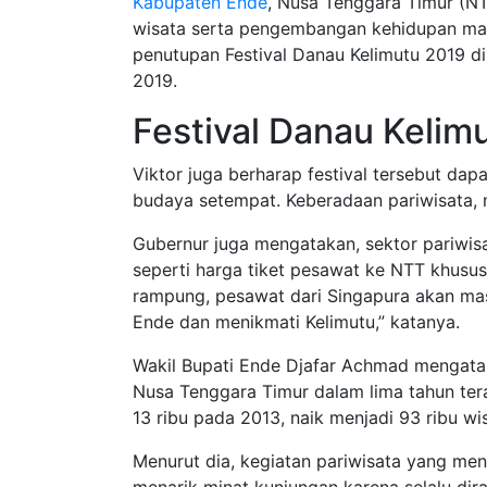
Kabupaten Ende
, Nusa Tenggara Timur (NT
wisata serta pengembangan kehidupan mas
penutupan Festival Danau Kelimutu 2019 d
2019.
Festival Danau Kelim
Viktor juga berharap festival tersebut da
budaya setempat. Keberadaan pariwisata, m
Gubernur juga mengatakan, sektor pariwis
seperti harga tiket pesawat ke NTT khusu
rampung, pesawat dari Singapura akan m
Ende dan menikmati Kelimutu,” katanya.
Wakil Bupati Ende Djafar Achmad mengatak
Nusa Tenggara Timur dalam lima tahun tera
13 ribu pada 2013, naik menjadi 93 ribu w
Menurut dia, kegiatan pariwisata yang meno