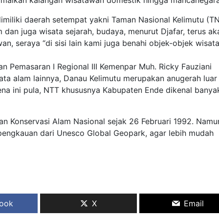
ramaikan kalangan wisatawan domestik hingga mancanegara
imiliki daerah setempat yakni Taman Nasional Kelimutu (T
 dan juga wisata sejarah, budaya, menurut Djafar, terus ak
n, seraya “di sisi lain kami juga benahi objek-objek wisat
 Pemasaran I Regional III Kemenpar Muh. Ricky Fauziani
ata alam lainnya, Danau Kelimutu merupakan anugerah luar
ena ini pula, NTT khususnya Kabupaten Ende dikenal banya
an Konservasi Alam Nasional sejak 26 Februari 1992. Namu
 pengkauan dari Unesco Global Geopark, agar lebih mudah
ook
X
Email