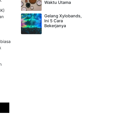
.
Waktu Utama
NK)
Gelang Xylobands,
an
Ini 5 Cara
a
Bekerjanya
 biasa
k
n