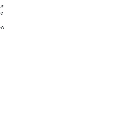
an
se
ew