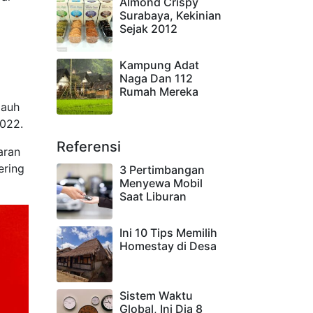
Almond Crispy
Surabaya, Kekinian
Sejak 2012
Kampung Adat
Naga Dan 112
Rumah Mereka
jauh
2022.
Referensi
aran
ering
3 Pertimbangan
Menyewa Mobil
Saat Liburan
Ini 10 Tips Memilih
Homestay di Desa
Sistem Waktu
Global, Ini Dia 8