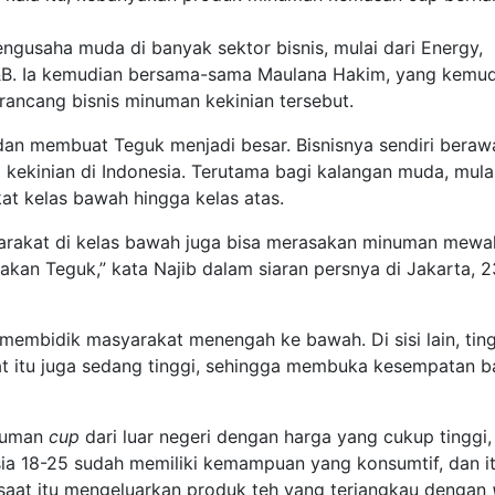
gusaha muda di banyak sektor bisnis, mulai dari Energy,
ga F&B. Ia kemudian bersama-sama Maulana Hakim, yang kemu
rancang bisnis minuman kekinian tersebut.
dan membuat Teguk menjadi besar. Bisnisnya sendiri beraw
kinian di Indonesia. Terutama bagi kalangan muda, mulai
kat kelas bawah hingga kelas atas.
syarakat di kelas bawah juga bisa merasakan minuman mewa
ptakan Teguk,” kata Najib dalam siaran persnya di Jakarta, 2
membidik masyarakat menengah ke bawah. Di sisi lain, tin
 itu juga sedang tinggi, sehingga membuka kesempatan b
inuman
cup
dari luar negeri dengan harga yang cukup tinggi,
 usia 18-25 sudah memiliki kemampuan yang konsumtif, dan i
saat itu mengeluarkan produk teh yang terjangkau dengan