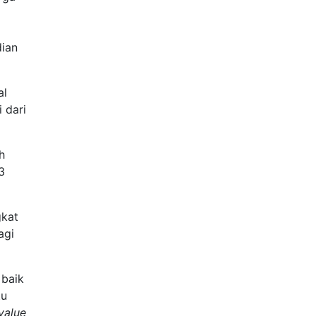
dian
al
 dari
h
3
gkat
agi
 baik
tu
value