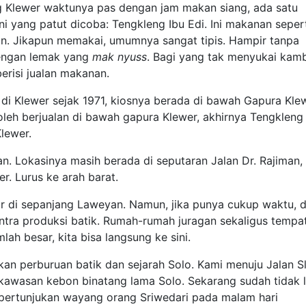
ing Klewer waktunya pas dengan jam makan siang, ada satu
ini yang patut dicoba: Tengkleng Ibu Edi. Ini makanan seper
n. Jikapun memakai, umumnya sangat tipis. Hampir tanpa
dengan lemak yang
mak nyuss
. Bagi yang tak menyukai kamb
berisi jualan makanan.
di Klewer sejak 1971, kiosnya berada di bawah Gapura Klew
oleh berjualan di bawah gapura Klewer, akhirnya Tengkleng
lewer.
an. Lokasinya masih berada di seputaran Jalan Dr. Rajiman, 
r. Lurus ke arah barat.
r di sepanjang Laweyan. Namun, jika punya cukup waktu, d
sentra produksi batik. Rumah-rumah juragan sekaligus tempa
ah besar, kita bisa langsung ke sini.
kan perburuan batik dan sejarah Solo. Kami menuju Jalan S
i kawasan kebon binatang lama Solo. Sekarang sudah tidak l
pertunjukan wayang orang Sriwedari pada malam hari