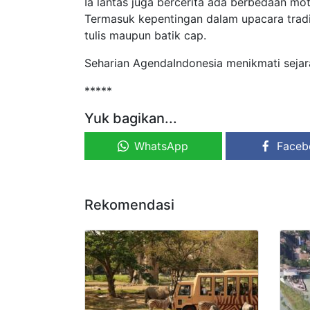
Ia lantas juga bercerita ada berbedaan mo
Termasuk kepentingan dalam upacara tradis
tulis maupun batik cap.
Seharian AgendaIndonesia menikmati seja
*****
Yuk bagikan...
WhatsApp
Faceb
Rekomendasi