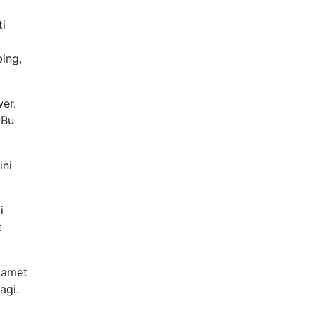
ti
ing,
er.
 Bu
ini
i
t
lamet
agi.