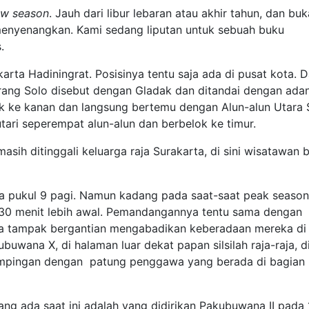
ow season
. Jauh dari libur lebaran atau akhir tahun, dan buk
 menyenangkan. Kami sedang liputan untuk sebuah buku
.
arta Hadiningrat. Posisinya tentu saja ada di pusat kota. D
orang Solo disebut dengan Gladak dan ditandai dengan ada
ok ke kanan dan langsung bertemu dengan Alun-alun Utara 
ari seperempat alun-alun dan berbelok ke timur.
asih ditinggali keluarga raja Surakarta, di sini wisatawan b
a pukul 9 pagi. Namun kadang pada saat-saat peak season
30 menit lebih awal. Pemandangannya tentu sama dengan
ga tampak bergantian mengabadikan keberadaan mereka di
buwana X, di halaman luar dekat papan silsilah raja-raja, d
ampingan dengan patung penggawa yang berada di bagian
ng ada saat ini adalah yang didirikan Pakubuwana II pada 