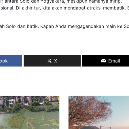
tif antara Solo dan Yogyakara, meskipun namanya mirip.
ional. Di akhir tur, kita akan mendapat atraksi membatik. 
rah Solo dan batik. Kapan Anda mengagendakan main ke So
ook
X
Email