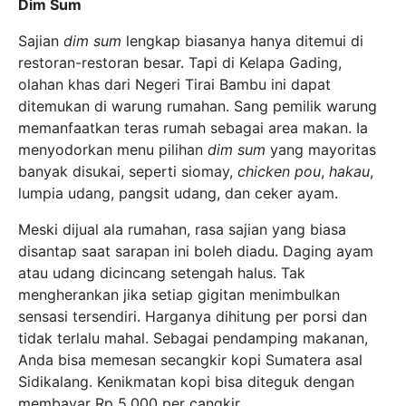
Dim Sum
Sajian
dim sum
lengkap biasanya hanya ditemui di
restoran-restoran besar. Tapi di Kelapa Gading,
olahan khas dari Negeri Tirai Bambu ini dapat
ditemukan di warung rumahan. Sang pemilik warung
memanfaatkan teras rumah sebagai area makan. Ia
menyodorkan menu pilihan
dim sum
yang mayoritas
banyak disukai, seperti siomay,
chicken pou
,
hakau
,
lumpia udang, pangsit udang, dan ceker ayam.
Meski dijual ala rumahan, rasa sajian yang biasa
disantap saat sarapan ini boleh diadu. Daging ayam
atau udang dicincang setengah halus. Tak
mengherankan jika setiap gigitan menimbulkan
sensasi tersendiri. Harganya dihitung per porsi dan
tidak terlalu mahal. Sebagai pendamping makanan,
Anda bisa memesan secangkir kopi Sumatera asal
Sidikalang. Kenikmatan kopi bisa diteguk dengan
membayar Rp 5.000 per cangkir.