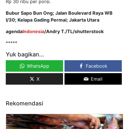
Rp 30 ribu per porsi.
Bubur Sapo Bun Ong; Jalan Boulevard Raya WB
I/30; Kelapa Gading Permai; Jakarta Utara
agenda
Indonesia
/Andry T./TL/shutterstock
*****
Yuk bagikan...
WhatsApp
Facebook
X
Email
Rekomendasi